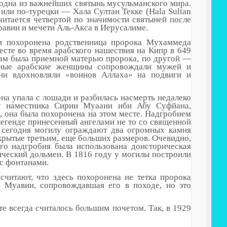
одна из важнейших святынь мусульманского мира.
 или по-турецки — Хала Султан Текке (Hala Sultan
читается четвертой по значимости святыней после
авии и мечети Аль-Акса в Иерусалиме.
и похоронена родственница пророка Мухаммеда
сте во время арабского нашествия на Кипр в 649
рам была приемной матерью пророка, по другой —
атные арабские женщины сопровождали мужей и
ни вдохновляли «воинов Аллаха» на подвиги и
на упала с лошади и разбилась насмерть недалеко
зу наместника Сирии Муааии иби Абу Суфйана,
 она была похоронена на этом месте. Надгробием
 легенде принесенный ангелами не то со священной
и сегодня могилу ограждают два огромных камня
екрытые третьим, еще больших размеров. Очевидно,
ого надгробия была использована доисторическая
ческий дольмен. В 1816 году у могилы построили
 с фонтанами.
 считают, что здесь похоронена не тетка пророка
 Муавии, сопровождавшая его в походе, но это
е всегда считалось большим почетом. Так, в 1929