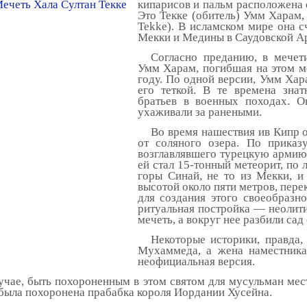
кипарисов и пальм расположена 
Это Текке (обитель) Умм Харам,
Tekke). В исламском мире она с
Мекки и Медины в Саудовской Ар
Согласно преданию, в мечет
Умм Харам, погибшая на этом ме
году. По одной версии, Умм Ха
его теткой. В те времена зн
братьев в военных походах. О
ухаживали за ранеными.
Во время нашествия ив Кипр о
от соляного озера. По прика
возглавлявшего турецкую армию,
ей стал 15-тонный метеорит, по
горы Синай, не то из Мекки, 
высотой около пяти метров, пер
для создания этого своеобразн
ритуальная постройка — неолити
мечеть, а вокруг нее разбили сад
Некоторые историки, правда,
Мухаммеда, а жена наместника
неофициальная версия.
чае, быть похороненным в этом святом для мусульман мест
 была похоронена прабабка короля Иордании Хусейна.