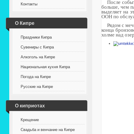
После событ
Контакты
больше, чем п
выделяет на э
ООН по обслу
О Кипре
Рядом с меч
конца бронзов
холме над озер
Праздники Кипра
Сувениры с Кипра
Алкоголь на Кипре
Национальная кухня Кипра
Погода на Кипре
Русские на Кипре
О киприотах
Крещение
Свадьба и венчание на Кипре