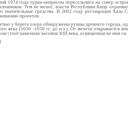
ий 1974 года турки-киприоты переселились на север остров
аломников. Тем не менее, власти Республики Кипр охраняю
то значительные средства. В 2002 году реставрация Хала 
живанию проектов.
етью у берега озера обнаружены руины древнего города, од
ого века (1650 -1050 гг. до н.э.). От мечети открывается 
ом стоит каменная часовня XIII века, освященная во имя св.