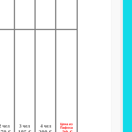
Цена из
2 чел
3 чел
4 чел
Пафоса