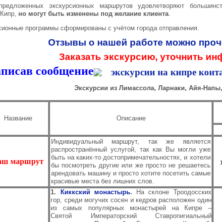
предложенных экскурсионных маршрутов удовлетворяют большинст
 Кипр,
но могут быть изменены под желание клиента
.
сионные программы сформированы с учётом города отправления.
Отзывы о нашей работе можно проче
Заказать экскурсию, уточнить 
аписав сообщение
Экскурсии из Лимассола, Ларнаки, Айя-Напы
Название
Описание
Индивидуальный маршрут, так же является
распространённый услугой, так как Вы могли уже
быть на каких-то достопримечательностях, и хотели
аш маршрут
бы посмотреть другие или же просто не решаетесь
арендовать машину и просто хотите посетить самые
красивые места без лишних слов.
1.
Киккский монастырь
.
На склоне Троодосских
гор, среди могучих сосен и кедров расположен один
из самых популярных монастырей на Кипре –
Святой Императорский Ставропигиальный