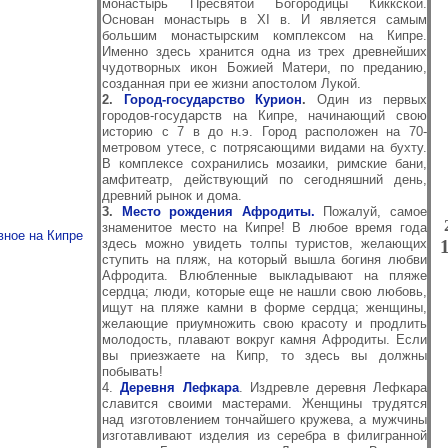
монастырь Пресвятой Богородицы Киккской.
Основан монастырь в XI в. И является самым
большим монастырским комплексом на Кипре.
Именно здесь хранится одна из трех древнейших
чудотворных икон Божией Матери, по преданию,
созданная при ее жизни апостолом Лукой.
2.
Город-государство Курион
.
Один из первых
городов-государств на Кипре, начинающий свою
историю с 7 в до н.э. Город расположен на 70-
метровом утесе, с потрясающими видами на бухту.
В комплексе сохранились мозаики, римские бани,
амфитеатр, действующий по сегодняшний день,
древний рынок и дома.
3.
Место рождения Афродиты.
Пожалуй, самое
знаменитое место на Кипре! В любое время года
вное на Кипре
здесь можно увидеть толпы туристов, желающих
ступить на пляж, на который вышла богиня любви
Афродита. Влюбленные выкладывают на пляже
сердца; люди, которые еще не нашли свою любовь,
ищут на пляже камни в форме сердца; женщины,
желающие приумножить свою красоту и продлить
молодость, плавают вокруг камня Афродиты. Если
вы приезжаете на Кипр, то здесь вы должны
побывать!
4.
Деревня Лефкара
. Издревле деревня Лефкара
славится своими мастерами. Женщины трудятся
над изготовлением тончайшего кружева, а мужчины
изготавливают изделия из серебра в филигранной