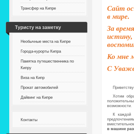
Сайт ос
Трансфер на Кипре
в мире.
За врем
Туристу на заметку
истину,
Необычные места на Кипре
воспоми
Города-курорты Кипра
Ко мне 
Памятка путешественника по
С Уваже
Кипру
Виза на Кипр
Приветству
Прокат автомобилей
Хотим обр
Дайвинг на Кипре
положительных
возможности.
К каждой 
предпочтени
Контакты
вместительном
в машине раз