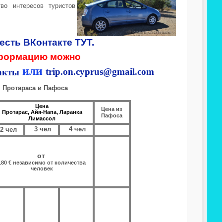
во интересов туристов
сть ВКонтакте ТУТ.
информацию можно
или
trip.on.cyprus@gmail.com
, Протараса и Пафоса
Цена
Цена из
Протарас, Айя-Напа, Ларанка
Пафоса
Лимассол
3 чел
4 чел
2 чел
от
180 € независимо от количества
человек