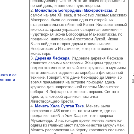
первомученице Фекле. Этот источник сохранился и
по сей день, и является чудотворным.
2.
Монастырь Богородицы Махериотиссы
. В
самом начале XII века, в тенистых лесных массивах
Махераса, была основана одна из старейших
ставропигиальных обителей Кипра. Величественный
иконостас храма украшает священная реликвия –
чудотворная икона Богородицы Махериотиссы, по
преданию, написанная Апостолом Лукой. Икона
была найдена в горах двумя отшельниками –
Неофитосом и Игнатиосом, которые и основали
монастырь.
3.
Деревня Лефкара
. Издревле деревня Лефкара
славится своими мастерами. Женщины трудятся
над изготовлением тончайшего кружева, а мужчины
изготавливают изделия из серебра в филигранной
нака и ее
технике. Говорят, что даже Леонардо да Винчи во
естности
время пребывания на острове приобрёл здесь
кружева для напрестольной пелены Миланского
собора. В Лефкаре так же есть церковь Святого
Креста, в которой хранится частичка
Животворящего Креста.
4.
Мечеть Хала Султан Теке
. Мечеть была
построена в 468 веке н.э. на том месте, где по
преданию погибла Умм Хаарам, тетя пророка
Мухаммеда. В настоящее время мечеть является
одним из главных мест паломничества мусульман.
Мечеть расположена на берегу красивого соляного