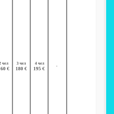
2 чел
3 чел
4 чел
-
160 €
180 €
195 €