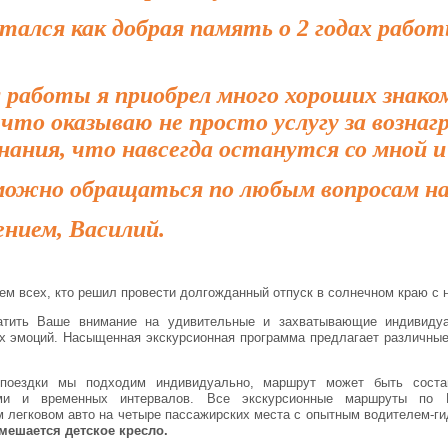
тался как добрая память о 2 годах раб
я работы я приобрел много хороших знако
 что оказываю не просто услугу за вознаг
нания, что навсегда останутся со мной и
можно обращаться по любым вопросам н
нием, Василий.
ем всех, кто решил провести долгожданный отпуск в солнечном краю с 
атить Ваше внимание на удивительные и захватывающие индивидуал
 эмоций. Насыщенная экскурсионная программа предлагает различные
поездки мы подходим индивидуально, маршрут может быть соста
ями и временных интервалов. Все экскурсионные маршруты по К
 легковом авто на четыре пассажирских места с опытным водителем-г
мешается детское кресло.