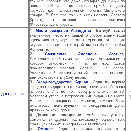
технике. Говорят, что даже Леонардо да Винчи во
время пребывания на острове приобрёл здесь
кружева для напрестольной пелены Миланского
собора. В Лефкаре так же есть церковь Святого
Креста, в которой хранится частичка
Животворящего Креста.
1.
Место рождения Афродиты
. Пожалуй, самое
знаменитое место на Кипре! В любое время года
здесь можно увидеть толпы туристов, желающих
ступить на пляж, на который вышла богиня любви
Афродита.
2.
Святилище Аполлона Илатиса
.
Археологический памятник, первые упоминания о
котором относятся к 7 в. до н.э.. Здесь
прославлялся Аполлон Илатис – бог лесов.
Удивительный археологический комплекс позволит
вам окунуться в глубину веков.
3.
Город-государство Курион
. Один из первых
городов-государств на Кипре, начинающий свою
историю с 7 в до н.э. Город расположен на 70-
ад в прошлое
метровом утесе, с потрясающими видами на бухту.
В комплексе сохранились мозаики, римские бани,
амфитеатр, действующий по сегодняшний день,
древний рынок и дома.
4.
Домашняя винодельня
. Небольшая, уютная,
семейная винодельня, расположена у подножья гор,
среди усыпанных виноградниками склонов
5.
Омодос
. Одна из самых колоритных и