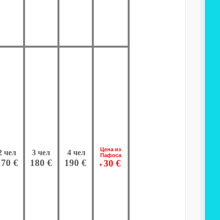
Цена из
2 чел
3 чел
4 чел
Пафоса
170 €
180 €
190 €
30 €
+