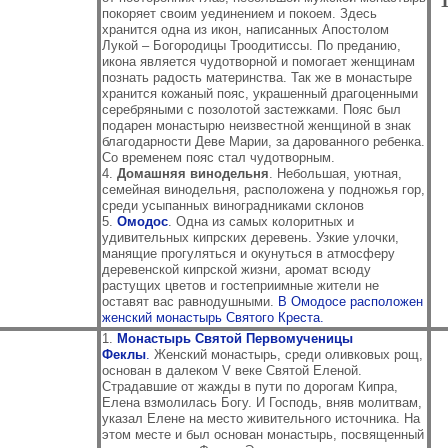
покоряет своим уединением и покоем. Здесь
хранится одна из икон, написанных Апостолом
Лукой – Богородицы Троодитиссы. По преданию,
икона является чудотворной и помогает женщинам
познать радость материнства. Так же в монастыре
хранится кожаный пояс, украшенный драгоценными
серебряными с позолотой застежками. Пояс был
подарен монастырю неизвестной женщиной в знак
благодарности Деве Марии, за дарованного ребенка.
Со временем пояс стал чудотворным.
4.
Домашняя винодельня
. Небольшая, уютная,
семейная винодельня, расположена у подножья гор,
среди усыпанных виноградниками склонов
5.
Омодос
. Одна из самых колоритных и
удивительных кипрских деревень. Узкие улочки,
манящие прогуляться и окунуться в атмосферу
деревенской кипрской жизни, аромат всюду
растущих цветов и гостеприимные жители не
оставят вас равнодушными.
В Омодосе расположен
женский монастырь Святого Креста.
1.
Монастырь Святой Первомученицы
Феклы
.
Женский монастырь, среди оливковых рощ,
основан в далеком V веке Святой Еленой.
Страдавшие от жажды в пути по дорогам Кипра,
Елена взмолилась Богу. И Господь, вняв молитвам,
указал Елене на место живительного источника. На
этом месте и был основан монастырь, посвященный