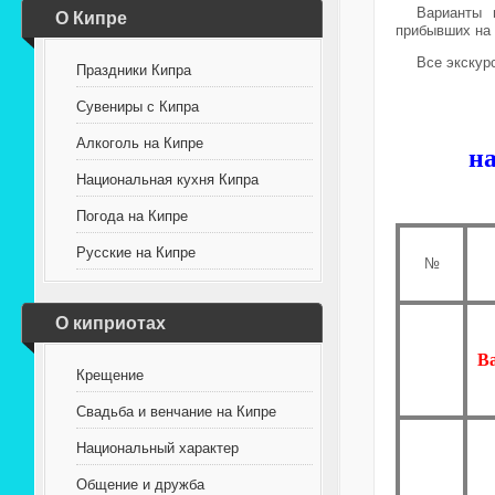
Варианты 
О Кипре
прибывших на
Все экскур
Праздники Кипра
Сувениры с Кипра
Алкоголь на Кипре
н
Национальная кухня Кипра
Погода на Кипре
Русские на Кипре
№
О киприотах
В
Крещение
Свадьба и венчание на Кипре
Национальный характер
Общение и дружба