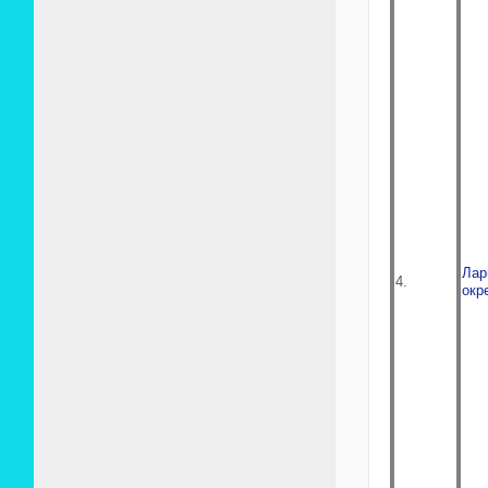
Лар
4.
окр