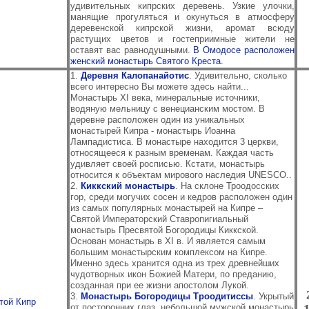
удивительных кипрских деревень. Узкие улочки,
манящие прогуляться и окунуться в атмосферу
деревенской кипрской жизни, аромат всюду
растущих цветов и гостеприимные жители не
оставят вас равнодушными.
В Омодосе расположен
женский монастырь Святого Креста.
1.
Деревня Калопанайотис
. Удивительно, сколько
всего интересно Вы можете здесь найти...
Монастырь XI века, минеральные источники,
водяную мельницу с венецианским мостом. В
деревне расположен один из уникальных
монастырей Кипра - монастырь Иоанна
Лампадистиса. В монастыре находится 3 церкви,
относящееся к разным временам. Каждая часть
удивляет своей росписью. Кстати, монастырь
относится к объектам мирового наследия UNESCO..
2.
Киккский монастырь
. На склоне Троодосских
гор, среди могучих сосен и кедров расположен один
из самых популярных монастырей на Кипре –
Святой Императорский Ставропигиальный
монастырь Пресвятой Богородицы Киккской.
Основан монастырь в XI в. И является самым
большим монастырским комплексом на Кипре.
Именно здесь хранится одна из трех древнейших
чудотворных икон Божией Матери, по преданию,
созданная при ее жизни апостолом Лукой.
3.
Монастырь Богородицы Троодитиссы
. Укрытый
той Кипр
от посторонних глаз, небольшой мужской монастырь