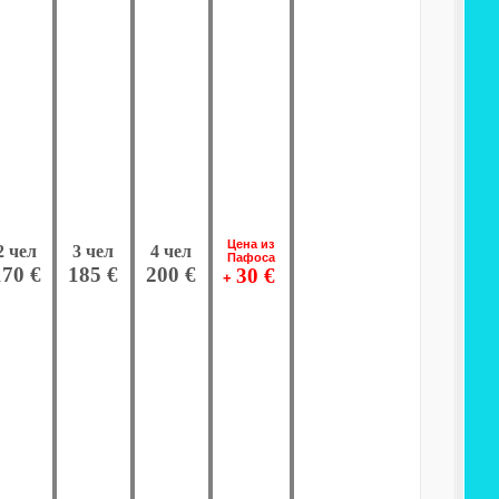
Цена из
2 чел
3 чел
4 чел
Пафоса
170 €
185 €
200 €
30 €
+