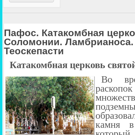
Пафос. Катакомбная церко
Соломонии. Ламбрианоса.
Теоскепасти
Катакомбная церковь свято
Во вре
раскопок
множес
подзе
образов
камня в
который