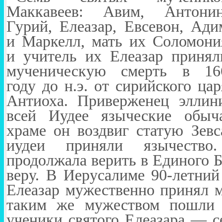
Маккавеев: Авим, Антонин
Гурий, Елеазар, Евсевон, Ади
и Маркелл, мать их Соломони
и учитель их Елеазар принял
мученическую смерть в 16
году до н.э. от сирийского цар
Антиоха. Приверженец эллин
всей Иудее языческие обыч
храме он воздвиг статую Зевс
иудеи приняли язычество
продолжала верить в Единого Б
веру. В Иерусалиме 90-летний
Елеазар мужественно принял м
таким же мужеством пошли 
ученики святого Елеазара — с