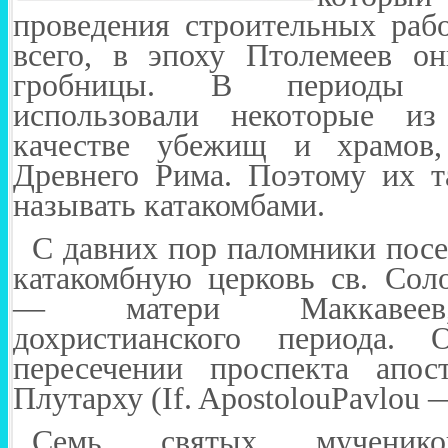
проведения строительных рабо
всего, в эпоху Птолемеев он
гробницы. В периоды г
использовали некоторые и
качестве убежищ и храмов,
Древнего Рима. Поэтому их т
называть катакомбами.
С давних пор паломники пос
катакомбную церковь св. Сол
— матери Маккавеев,
дохристианского периода.
пересечении проспекта апо
Плутарху (
If
.
Apostolou
Pavlou
Семь святых мученико