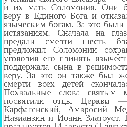
и их мать Соломония. Они б
веру в Единого Бога и отказ
языческим богам. За это были
истязаниям. Сначала на гла
предали смерти шесть бр
предложил Соломонии сохра
уговорив его принять язычест
поддержала сына в решимост
веру. За это он также был ж
смерти всех детей скончала
Похвальные слова святым 
посвятили отцы Церкви —
Карфагенский, Амвросий Мед
Назианзин и Иоанн Златоуст. 
празднуется 14 августа (1 августа