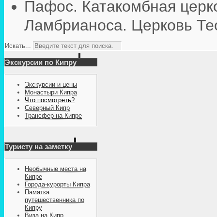
Пафос. Катакомбная церк
Ламбрианоса. Церковь Те
Искать...
Экскурсии по Кипру
Экскурсии и цены
Монастыри Кипра
Что посмотреть?
Северный Кипр
Трансфер на Кипре
Туристу на заметку
Необычные места на
Кипре
Города-курорты Кипра
Памятка
путешественника по
Кипру
Виза на Кипр