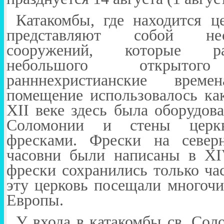
Катакомбы, где находится ц
представляют собой не
сооружений, которые р
небольшого открыт
ранннехристианские врем
помещение использовалось ка
XII
веке здесь была оборудова
Соломонии и стены церк
фресками. Фрески на севе
часовни были написаны в
XI
фрески сохранились только ча
эту церковь посещали многоч
Европы.
У входа в катакомбы св. Сол