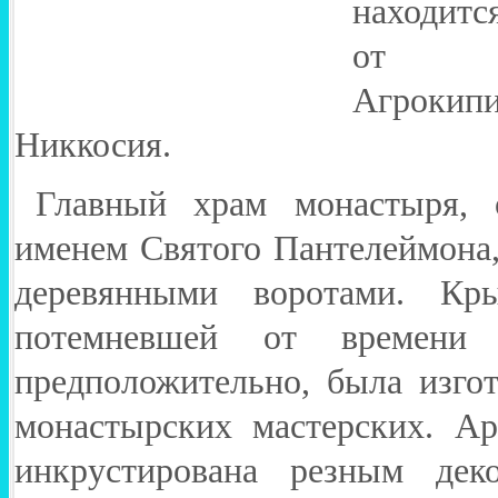
находитс
от д
Агрокип
Никкосия.
Главный храм монастыря, 
именем Святого Пантелеймона,
деревянными воротами. Кр
потемневшей от времени ч
предположительно, была изго
монастырских мастерских. Ар
инкрустирована резным дек